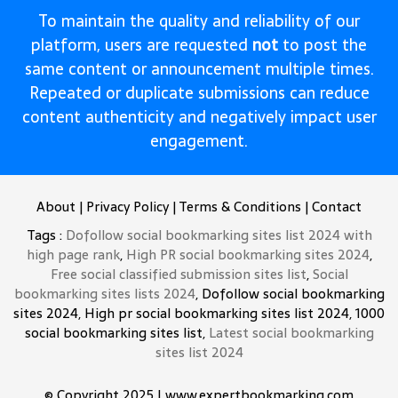
To maintain the quality and reliability of our
platform, users are requested
not
to post the
same content or announcement multiple times.
Repeated or duplicate submissions can reduce
content authenticity and negatively impact user
engagement.
About
|
Privacy Policy
|
Terms & Conditions
|
Contact
Tags :
Dofollow social bookmarking sites list 2024 with
high page rank
,
High PR social bookmarking sites 2024
,
Free social classified submission sites list
,
Social
bookmarking sites lists 2024
, Dofollow social bookmarking
sites 2024, High pr social bookmarking sites list 2024, 1000
social bookmarking sites list,
Latest social bookmarking
sites list 2024
© Copyright 2025 I www.expertbookmarking.com