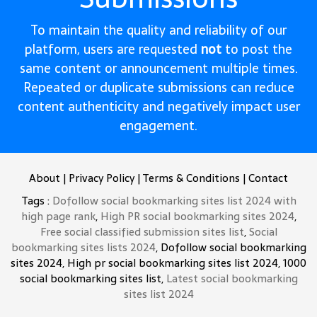
To maintain the quality and reliability of our
platform, users are requested
not
to post the
same content or announcement multiple times.
Repeated or duplicate submissions can reduce
content authenticity and negatively impact user
engagement.
About
|
Privacy Policy
|
Terms & Conditions
|
Contact
Tags :
Dofollow social bookmarking sites list 2024 with
high page rank
,
High PR social bookmarking sites 2024
,
Free social classified submission sites list
,
Social
bookmarking sites lists 2024
, Dofollow social bookmarking
sites 2024, High pr social bookmarking sites list 2024, 1000
social bookmarking sites list,
Latest social bookmarking
sites list 2024