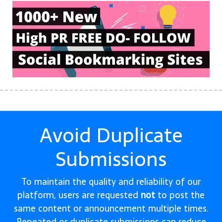
Avoid Duplicate
Submissions
To maintain the quality and reliability of our
platform, users are requested
not
to post the
same content or announcement multiple times.
Repeated or duplicate submissions can reduce